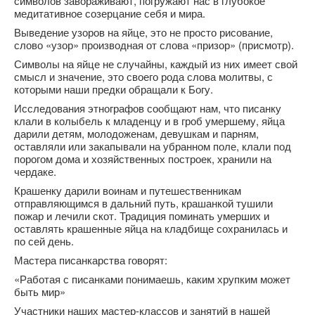
символов завораживают, погружают нас в глубокое
медитативное созерцание себя и мира.
Выведение узоров на яйце, это не просто рисование,
слово «узор» производная от слова «призор» (присмотр).
Символы на яйце не случайны, каждый из них имеет свой
смысл и значение, это своего рода слова молитвы, с
которыми наши предки обращали к Богу.
Исследования этнографов сообщают нам, что писанку
клали в колыбель к младенцу и в гроб умершему, яйца
дарили детям, молодоженам, девушкам и парням,
оставляли или закапывали на убранном поле, клали под
порогом дома и хозяйственных построек, хранили на
чердаке.
Крашенку дарили воинам и путешественникам
отправляющимся в дальний путь, крашанкой тушили
пожар и лечили скот. Традиция поминать умерших и
оставлять крашенные яйца на кладбище сохранилась и
по сей день.
Мастера писанкарства говорят:
«Работая с писанками понимаешь, каким хрупким может
быть мир»
Участники наших мастер-классов и занятий в нашей